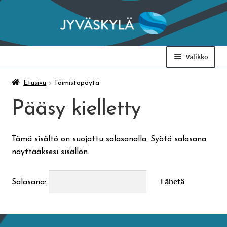
Siirry
Siirry
navigointiin
sisältöön
Valikko
Taidemuseo & Ratamo
Etusivu
Toimistopöytä
Pääsy kielletty
Suomen käsityön museo
Tämä sisältö on suojattu salasanalla. Syötä salasana
Skeittihalli
näyttääksesi sisällön.
Varhaiskasvatus
Salasana:
Ateria- ja välipalamaksut