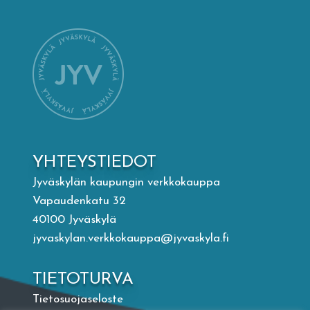
Mämminiemi
Taideapteekki
Kirjasto
Visit Jyvaskyla Region
YHTEYSTIEDOT
Valon Kaupunki
Jyväskylän kaupungin verkkokauppa
Vapaudenkatu 32
40100 Jyväskylä
Lasten Lysti & LystiKylä-festivaali
jyvaskylan.verkkokauppa@jyvaskyla.fi
Ohje
TIETOTURVA
Tietosuojaseloste
English