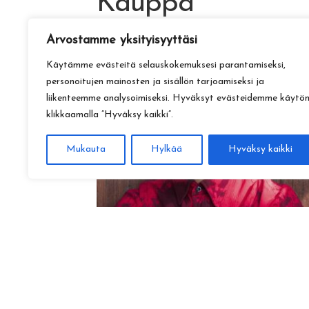
Kauppa
Arvostamme yksityisyyttäsi
Käytämme evästeitä selauskokemuksesi parantamiseksi,
personoitujen mainosten ja sisällön tarjoamiseksi ja
liikenteemme analysoimiseksi. Hyväksyt evästeidemme käytö
klikkaamalla ”Hyväksy kaikki”.
Mukauta
Hylkää
Hyväksy kaikki
Amadeus Lundberg:
Hopeinen kuu ke 28.10. klo 17
15,00
€