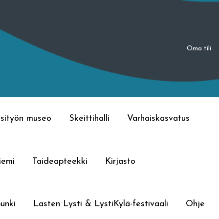
Oma tili
sityön museo
Skeittihalli
Varhaiskasvatus
iemi
Taideapteekki
Kirjasto
unki
Lasten Lysti & LystiKylä-festivaali
Ohje