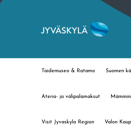
Siirry
Siirry
navigointiin
sisältöön
Taidemuseo & Ratamo
Suomen kä
Ateria- ja välipalamaksut
Mämmin
Visit Jyvaskyla Region
Valon Kaup