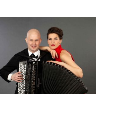
Seniorimessujen juhlaohjelma
ma 5.10. klo 17
10,00
€