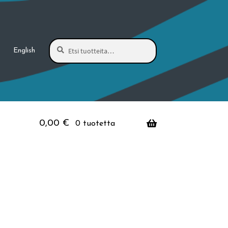
Haku
Etsi:
English
0,00
€
0 tuotetta