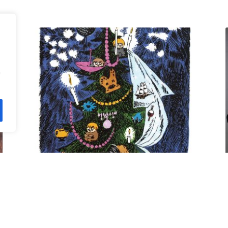
n
Kuusi pe 11.12. klo 18 Villa
Rana
12,00
€