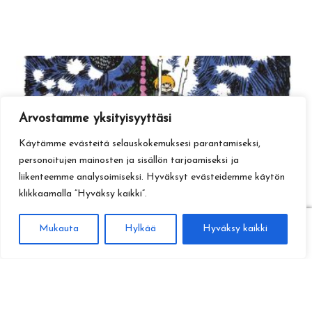
Arvostamme yksityisyyttäsi
Käytämme evästeitä selauskokemuksesi parantamiseksi,
personoitujen mainosten ja sisällön tarjoamiseksi ja
liikenteemme analysoimiseksi. Hyväksyt evästeidemme käytön
klikkaamalla ”Hyväksy kaikki”.
0
Mukauta
Hylkää
Hyväksy kaikki
Haku
Etsi: