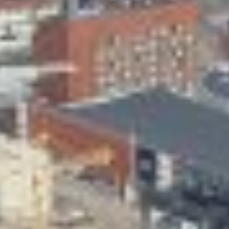
Skeittihalli
Varhaiskasvatus
Ateria- ja välipalamaksut
Mämminiemi
Taideapteekki
Kirjasto
Visit Jyvaskyla Region