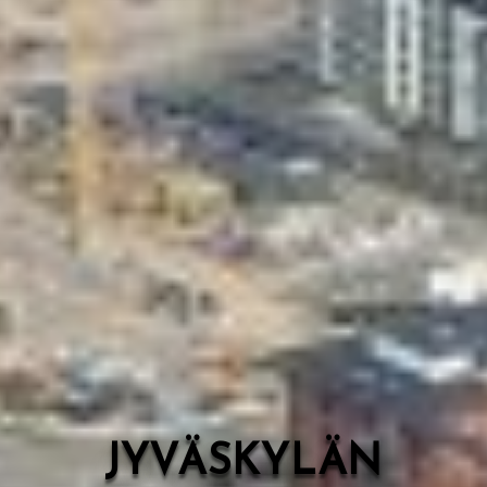
Valon Kaupunki
Lasten Lysti & LystiKylä-festivaali
Ohje
English
JYVÄSKYLÄN