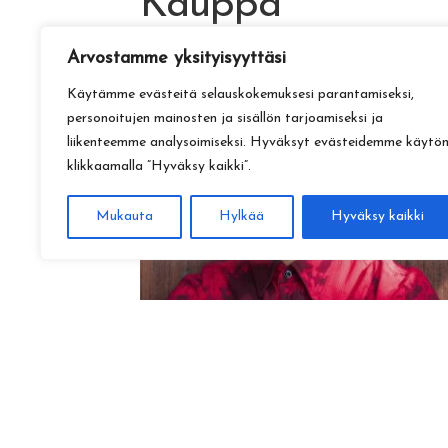
Kauppa
Arvostamme yksityisyyttäsi
Käytämme evästeitä selauskokemuksesi parantamiseksi,
personoitujen mainosten ja sisällön tarjoamiseksi ja
liikenteemme analysoimiseksi. Hyväksyt evästeidemme käytö
klikkaamalla ”Hyväksy kaikki”.
Mukauta
Hylkää
Hyväksy kaikki
Amadeus Lundberg:
Hopeinen kuu ke 28.10. klo 17
15,00
€