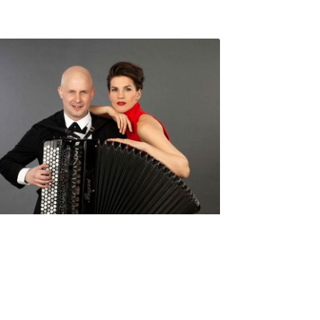
Seniorimessujen juhlaohjelma
ma 5.10. klo 17
10,00
€