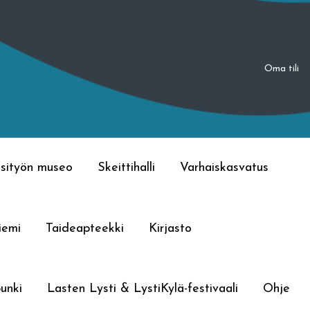
Oma tili
sityön museo
Skeittihalli
Varhaiskasvatus
iemi
Taideapteekki
Kirjasto
unki
Lasten Lysti & LystiKylä-festivaali
Ohje