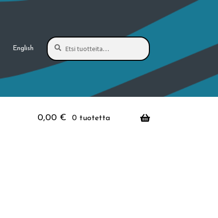
Haku
Etsi:
English
0,00
€
0 tuotetta