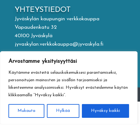
YHTEYSTIEDOT
Jyväskylän kaupungin verkkokauppa
Vapaudenkatu 32
40100 Jyväskylä
jyvaskylan.verkkokauppa@jyvaskyla.fi
Arvostamme yksityisyyttäsi
TIETOTURVA
Tietosuojaseloste
Käytämme evästeitä selauskokemuksesi parantamiseksi,
Toimitusehdot
personoitujen mainosten ja sisällön tarjoamiseksi ja
liikenteemme analysoimiseksi. Hyväksyt evästeidemme käytön
Saavutettavuusseloste
klikkaamalla ”Hyväksy kaikki”.
Tietoa maksamisesta
0
Mukauta
Hylkää
Hyväksy kaikki
Haku
Etsi: