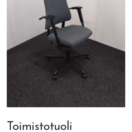
Ateria- ja välipalamaksut
Mämminiemi
Taideapteekki
Kirjasto
Visit Jyvaskyla Region
Valon Kaupunki
Lasten Lysti & LystiKylä-festivaali
Toimistotuoli