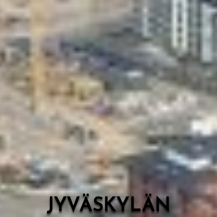
Valon Kaupunki
Lasten Lysti & LystiKylä-festivaali
Ohje
English
JYVÄSKYLÄN