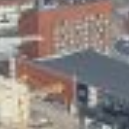
Skeittihalli
Varhaiskasvatus
Ateria- ja välipalamaksut
Mämminiemi
Taideapteekki
Kirjasto
Visit Jyvaskyla Region