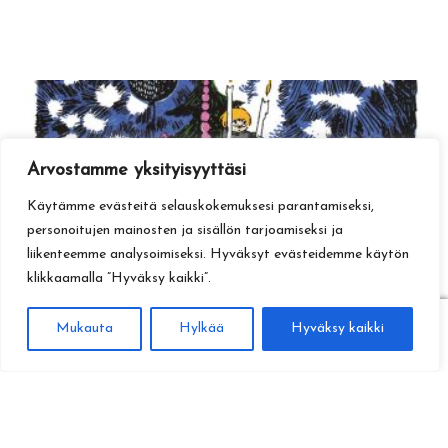
Arvostamme yksityisyyttäsi
Käytämme evästeitä selauskokemuksesi parantamiseksi,
personoitujen mainosten ja sisällön tarjoamiseksi ja
liikenteemme analysoimiseksi. Hyväksyt evästeidemme käytön
klikkaamalla ”Hyväksy kaikki”.
0
Mukauta
Hylkää
Hyväksy kaikki
Haku
Etsi: