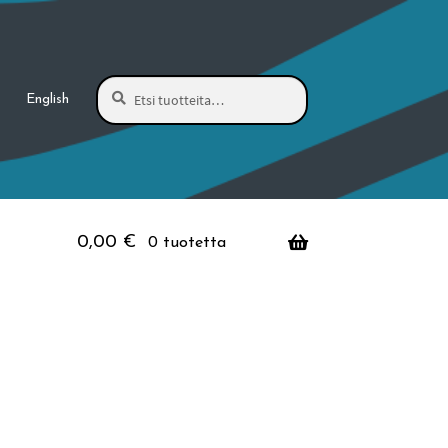
Haku
Etsi:
English
0,00
€
0 tuotetta