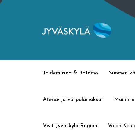
Siirry
Siirry
navigointiin
sisältöön
Taidemuseo & Ratamo
Suomen kä
Ateria- ja välipalamaksut
Mämmin
Visit Jyvaskyla Region
Valon Kaup