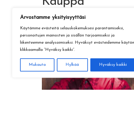
Kauppa
Arvostamme yksityisyyttäsi
Käytämme evästeitä selauskokemuksesi parantamiseksi,
personoitujen mainosten ja sisällön tarjoamiseksi ja
liikenteemme analysoimiseksi. Hyväksyt evästeidemme käytö
klikkaamalla ”Hyväksy kaikki”.
Mukauta
Hylkää
Hyväksy kaikki
Amadeus Lundberg:
Hopeinen kuu ke 28.10. klo 17
15,00
€