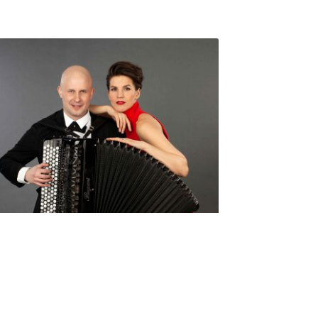
Seniorimessujen juhlaohjelma
ma 5.10. klo 17
10,00
€