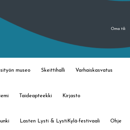
Oma tili
sityön museo
Skeittihalli
Varhaiskasvatus
iemi
Taideapteekki
Kirjasto
unki
Lasten Lysti & LystiKylä-festivaali
Ohje