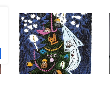
n
Kuusi pe 11.12. klo 18 Villa
Rana
12,00
€