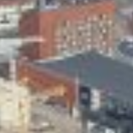
Skeittihalli
Varhaiskasvatus
Ateria- ja välipalamaksut
Mämminiemi
Taideapteekki
Kirjasto
Visit Jyvaskyla Region