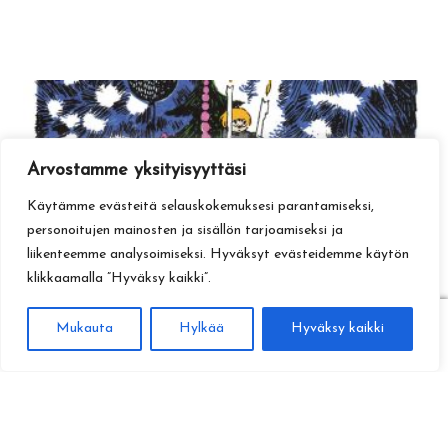
Arvostamme yksityisyyttäsi
Käytämme evästeitä selauskokemuksesi parantamiseksi,
personoitujen mainosten ja sisällön tarjoamiseksi ja
liikenteemme analysoimiseksi. Hyväksyt evästeidemme käytön
klikkaamalla ”Hyväksy kaikki”.
0
Mukauta
Hylkää
Hyväksy kaikki
Haku
Etsi: