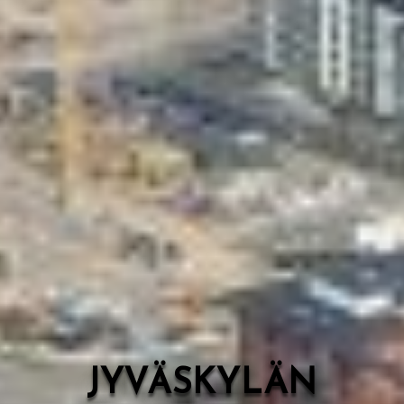
Valon Kaupunki
Lasten Lysti & LystiKylä-festivaali
Ohje
English
JYVÄSKYLÄN