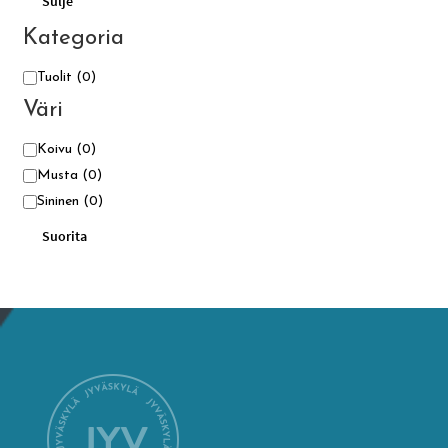
Sulje
Kategoria
Kategoria
Tuolit
(0)
Väri
Väri
Koivu
(0)
Musta
(0)
Sininen
(0)
Suorita