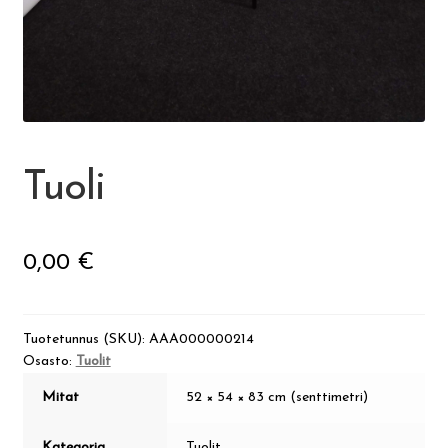
Visit Jyvaskyla Region
Valon Kaupunki
Lasten Lysti & LystiKylä-festivaali
Tuoli
Ohje
0,00
€
English
Tuotetunnus (SKU):
AAA000000214
Osasto:
Tuolit
Mitat
52 × 54 × 83 cm (senttimetri)
Kategoria
Tuolit