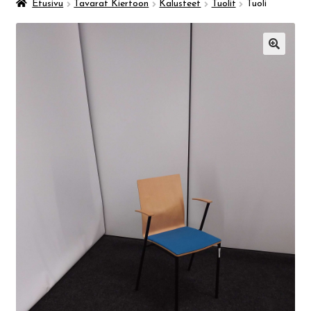
Taidemuseo & Ratamo
Etusivu
Tavarat Kiertoon
Kalusteet
Tuolit
Tuoli
Suomen käsityön museo
🔍
Skeittihalli
Varhaiskasvatus
Ateria- ja välipalamaksut
Mämminiemi
Taideapteekki
Kirjasto