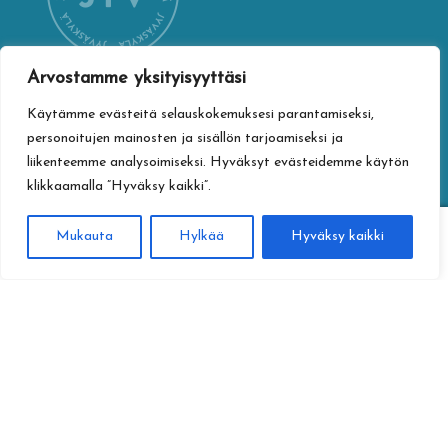
Arvostamme yksityisyyttäsi
Käytämme evästeitä selauskokemuksesi parantamiseksi,
YHTEYSTIEDOT
personoitujen mainosten ja sisällön tarjoamiseksi ja
Jyväskylän kaupungin verkkokauppa
liikenteemme analysoimiseksi. Hyväksyt evästeidemme käytön
Vapaudenkatu 32
klikkaamalla ”Hyväksy kaikki”.
40100 Jyväskylä
jyvaskylan.verkkokauppa@jyvaskyla.fi
0
Mukauta
Hylkää
Hyväksy kaikki
Haku
Etsi:
TIETOTURVA
Tietosuojaseloste
Toimitusehdot
Saavutettavuusseloste
Tietoa maksamisesta