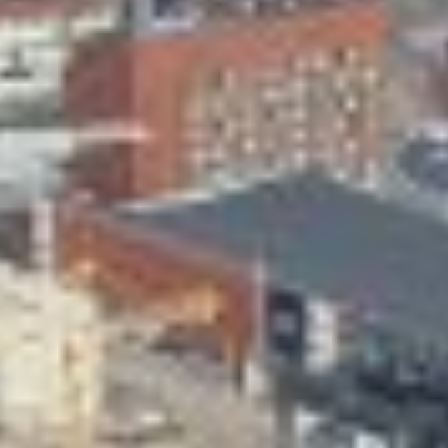
Skeittihalli
Varhaiskasvatus
Ateria- ja välipalamaksut
Mämminiemi
Taideapteekki
Kirjasto
Visit Jyvaskyla Region