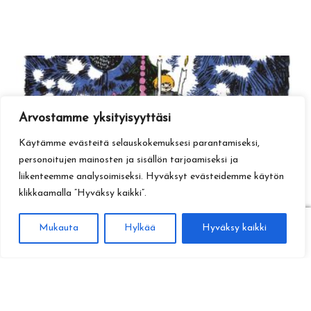
Arvostamme yksityisyyttäsi
Käytämme evästeitä selauskokemuksesi parantamiseksi,
personoitujen mainosten ja sisällön tarjoamiseksi ja
liikenteemme analysoimiseksi. Hyväksyt evästeidemme käytön
klikkaamalla ”Hyväksy kaikki”.
0
Mukauta
Hylkää
Hyväksy kaikki
Haku
Etsi: