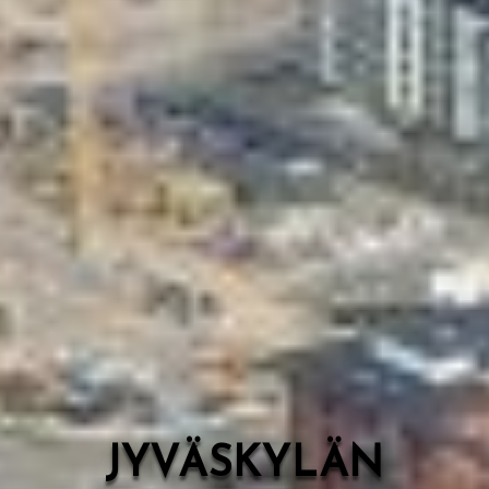
Valon Kaupunki
Lasten Lysti & LystiKylä-festivaali
Ohje
English
JYVÄSKYLÄN