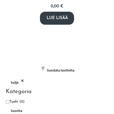
0,00
€
LUE LISÄÄ
Suodata tuotteita
Sulje
Kategoria
Kategoria
Tuolit
(0)
Suorita