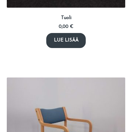
Tuoli
0,00
€
LUE LISÄÄ