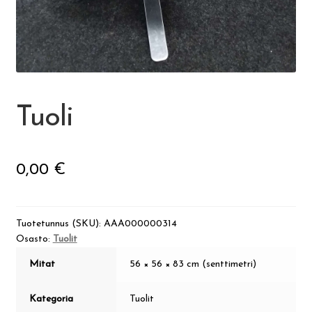
Visit Jyvaskyla Region
Valon Kaupunki
Lasten Lysti & LystiKylä-festivaali
Tuoli
Ohje
0,00
€
English
Tuotetunnus (SKU):
AAA000000314
Osasto:
Tuolit
Mitat
56 × 56 × 83 cm (senttimetri)
Kategoria
Tuolit