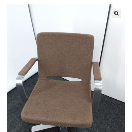
Suomen käsityön museo
🔍
Skeittihalli
Varhaiskasvatus
Ateria- ja välipalamaksut
Mämminiemi
Taideapteekki
Kirjasto