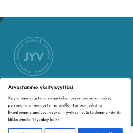
Arvostamme yksityisyyttäsi
YHTEYSTIEDOT
Käytämme evästeitä selauskokemuksesi parantamiseksi,
Jyväskylän kaupungin verkkokauppa
personoitujen mainosten ja sisällön tarjoamiseksi ja
Vapaudenkatu 32
liikenteemme analysoimiseksi. Hyväksyt evästeidemme käytön
40100 Jyväskylä
klikkaamalla ”Hyväksy kaikki”.
jyvaskylan.verkkokauppa@jyvaskyla.fi