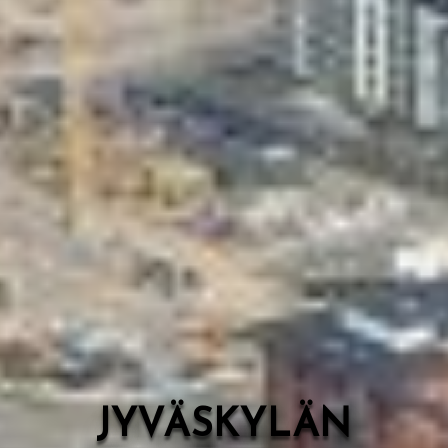
Valon Kaupunki
Lasten Lysti & LystiKylä-festivaali
Ohje
English
JYVÄSKYLÄN