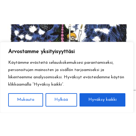
Arvostamme yksityisyyttäsi
Käytämme evästeitä selauskokemuksesi parantamiseksi,
personoitujen mainosten ja sisällön tarjoamiseksi ja
liikenteemme analysoimiseksi. Hyväksyt evästeidemme käytön
klikkaamalla ”Hyväksy kaikki”.
0
Mukauta
Hylkää
Hyväksy kaikki
Haku
Etsi: