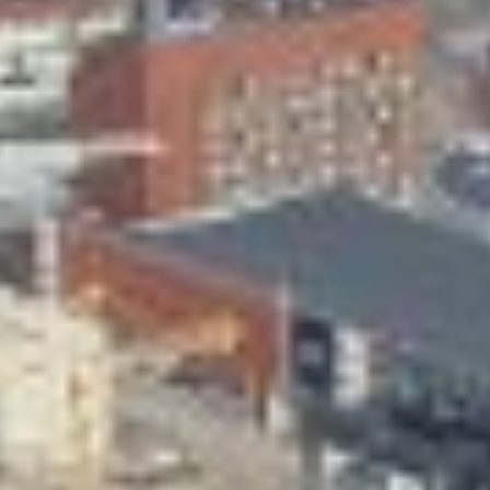
Skeittihalli
Varhaiskasvatus
Ateria- ja välipalamaksut
Mämminiemi
Taideapteekki
Kirjasto
Visit Jyvaskyla Region