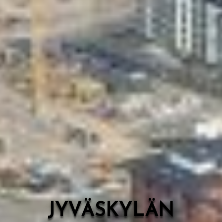
Valon Kaupunki
Lasten Lysti & LystiKylä-festivaali
Ohje
English
JYVÄSKYLÄN