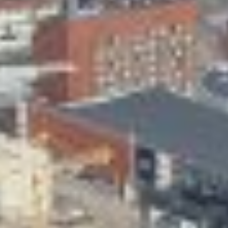
Skeittihalli
Varhaiskasvatus
Ateria- ja välipalamaksut
Mämminiemi
Taideapteekki
Kirjasto
Visit Jyvaskyla Region