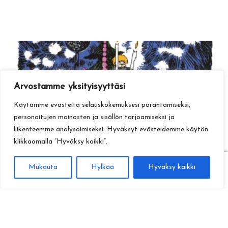
Arvostamme yksityisyyttäsi
Käytämme evästeitä selauskokemuksesi parantamiseksi,
personoitujen mainosten ja sisällön tarjoamiseksi ja
liikenteemme analysoimiseksi. Hyväksyt evästeidemme käytön
klikkaamalla ”Hyväksy kaikki”.
0
Mukauta
Hylkää
Hyväksy kaikki
Haku
Etsi: