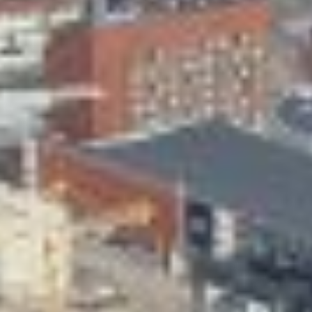
Skeittihalli
Varhaiskasvatus
Ateria- ja välipalamaksut
Mämminiemi
Taideapteekki
Kirjasto
Visit Jyvaskyla Region