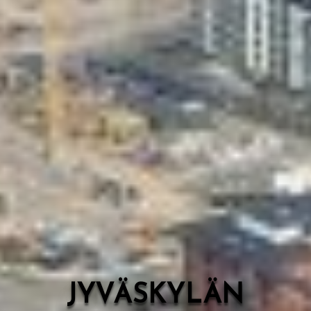
Valon Kaupunki
Lasten Lysti & LystiKylä-festivaali
Ohje
English
JYVÄSKYLÄN