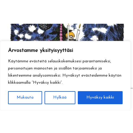
Arvostamme yksityisyyttäsi
Käytämme evästeitä selauskokemuksesi parantamiseksi,
personoitujen mainosten ja sisällön tarjoamiseksi ja
liikenteemme analysoimiseksi. Hyväksyt evästeidemme käytön
klikkaamalla ”Hyväksy kaikki”.
0
Mukauta
Hylkää
Hyväksy kaikki
Haku
Etsi: