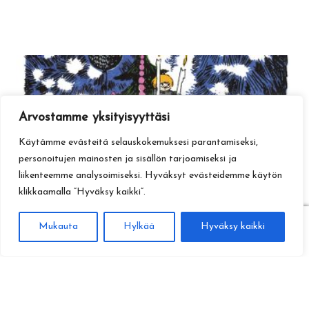
Arvostamme yksityisyyttäsi
Käytämme evästeitä selauskokemuksesi parantamiseksi,
personoitujen mainosten ja sisällön tarjoamiseksi ja
liikenteemme analysoimiseksi. Hyväksyt evästeidemme käytön
klikkaamalla ”Hyväksy kaikki”.
0
Mukauta
Hylkää
Hyväksy kaikki
Haku
Etsi: