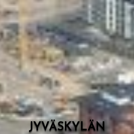
Valon Kaupunki
Lasten Lysti & LystiKylä-festivaali
Ohje
English
JYVÄSKYLÄN