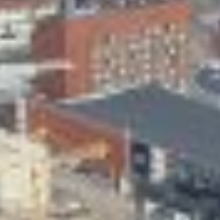
Skeittihalli
Varhaiskasvatus
Ateria- ja välipalamaksut
Mämminiemi
Taideapteekki
Kirjasto
Visit Jyvaskyla Region