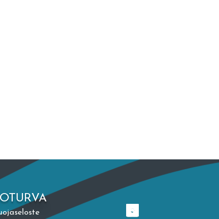
TOTURVA
uojaseloste