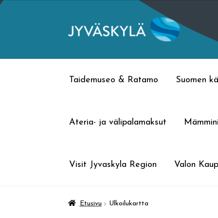
Siirry
Siirry
navigointiin
sisältöön
Taidemuseo & Ratamo
Suomen kä
Ateria- ja välipalamaksut
Mämmin
Visit Jyvaskyla Region
Valon Kaup
Etusivu
Ulkoilukartta