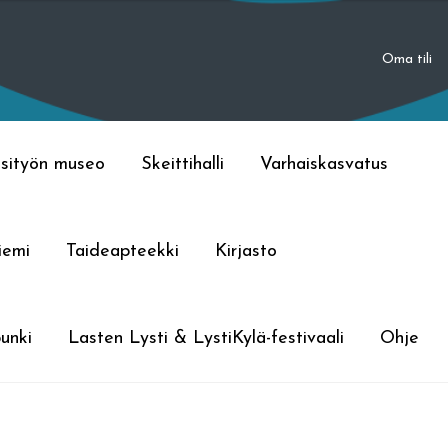
Oma tili
sityön museo
Skeittihalli
Varhaiskasvatus
iemi
Taideapteekki
Kirjasto
unki
Lasten Lysti & LystiKylä-festivaali
Ohje