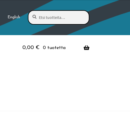
Haku
Etsi:
English
0,00
€
0 tuotetta