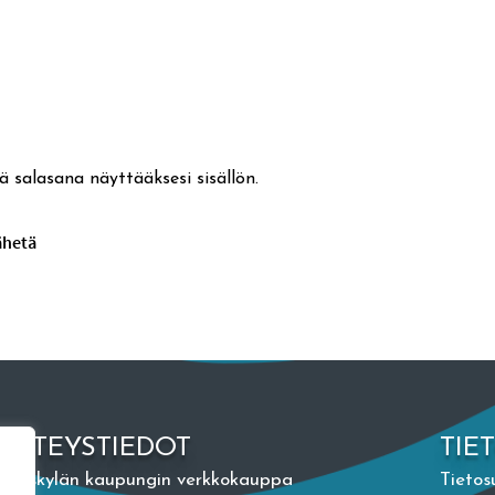
ä salasana näyttääksesi sisällön.
YHTEYSTIEDOT
TIE
Jyväskylän kaupungin verkkokauppa
Tietos