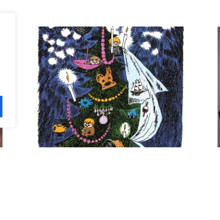
n
Kuusi pe 11.12. klo 18 Villa
Rana
12,00
€