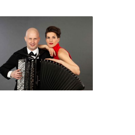
Seniorimessujen juhlaohjelma
ma 5.10. klo 17
10,00
€