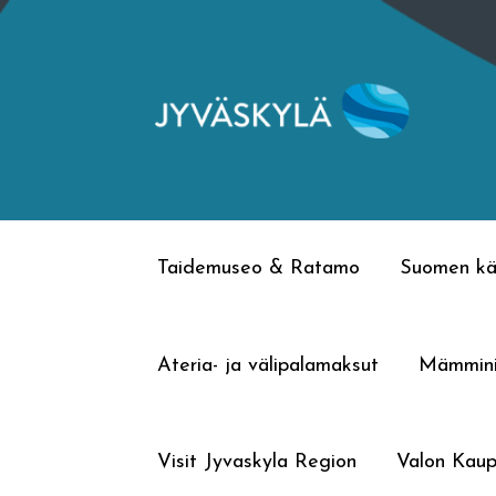
Siirry
Siirry
navigointiin
sisältöön
Taidemuseo & Ratamo
Suomen kä
Ateria- ja välipalamaksut
Mämmin
Visit Jyvaskyla Region
Valon Kaup