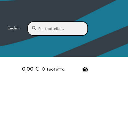
Haku
Etsi:
English
0,00
€
0 tuotetta