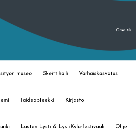
Oma tili
sityön museo
Skeittihalli
Varhaiskasvatus
iemi
Taideapteekki
Kirjasto
unki
Lasten Lysti & LystiKylä-festivaali
Ohje