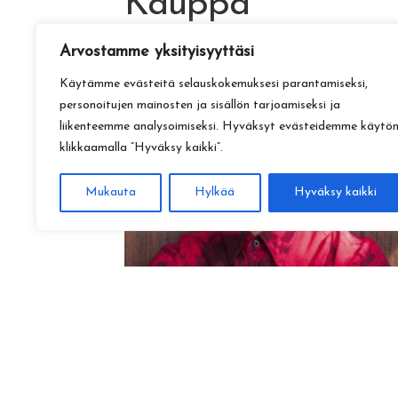
Kauppa
Arvostamme yksityisyyttäsi
Käytämme evästeitä selauskokemuksesi parantamiseksi,
personoitujen mainosten ja sisällön tarjoamiseksi ja
liikenteemme analysoimiseksi. Hyväksyt evästeidemme käytö
klikkaamalla ”Hyväksy kaikki”.
Mukauta
Hylkää
Hyväksy kaikki
Amadeus Lundberg:
Hopeinen kuu ke 28.10. klo 17
15,00
€