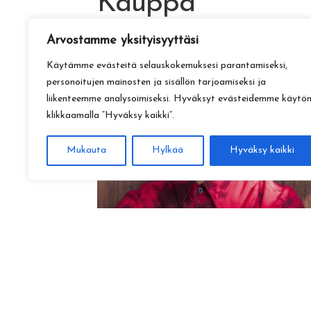
Kauppa
Arvostamme yksityisyyttäsi
Käytämme evästeitä selauskokemuksesi parantamiseksi,
personoitujen mainosten ja sisällön tarjoamiseksi ja
liikenteemme analysoimiseksi. Hyväksyt evästeidemme käytö
klikkaamalla ”Hyväksy kaikki”.
Mukauta
Hylkää
Hyväksy kaikki
Amadeus Lundberg:
Hopeinen kuu ke 28.10. klo 17
15,00
€