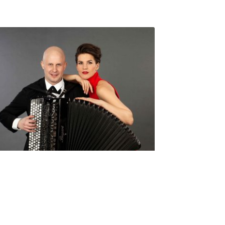
Seniorimessujen juhlaohjelma
ma 5.10. klo 17
10,00
€