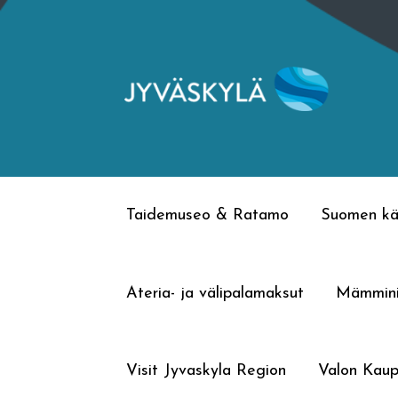
Siirry
Siirry
navigointiin
sisältöön
Taidemuseo & Ratamo
Suomen kä
Ateria- ja välipalamaksut
Mämmin
Visit Jyvaskyla Region
Valon Kaup