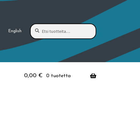
Haku
Etsi:
English
0,00
€
0 tuotetta