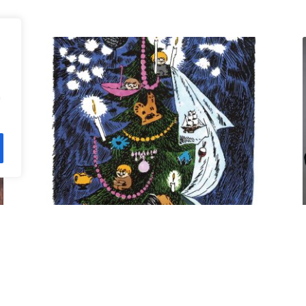
n
Kuusi pe 11.12. klo 18 Villa
Rana
12,00
€