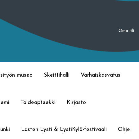
Oma tili
sityön museo
Skeittihalli
Varhaiskasvatus
iemi
Taideapteekki
Kirjasto
unki
Lasten Lysti & LystiKylä-festivaali
Ohje