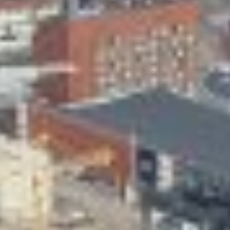
Skeittihalli
Varhaiskasvatus
Ateria- ja välipalamaksut
Mämminiemi
Taideapteekki
Kirjasto
Visit Jyvaskyla Region