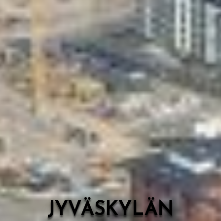
Valon Kaupunki
Lasten Lysti & LystiKylä-festivaali
Ohje
English
JYVÄSKYLÄN