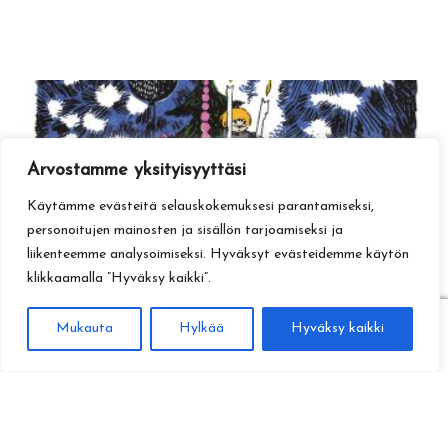
Arvostamme yksityisyyttäsi
Käytämme evästeitä selauskokemuksesi parantamiseksi,
personoitujen mainosten ja sisällön tarjoamiseksi ja
liikenteemme analysoimiseksi. Hyväksyt evästeidemme käytön
klikkaamalla ”Hyväksy kaikki”.
0
Mukauta
Hylkää
Hyväksy kaikki
Haku
Etsi: