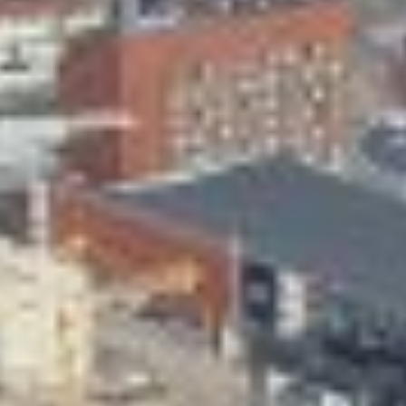
Skeittihalli
Varhaiskasvatus
Ateria- ja välipalamaksut
Mämminiemi
Taideapteekki
Kirjasto
Visit Jyvaskyla Region