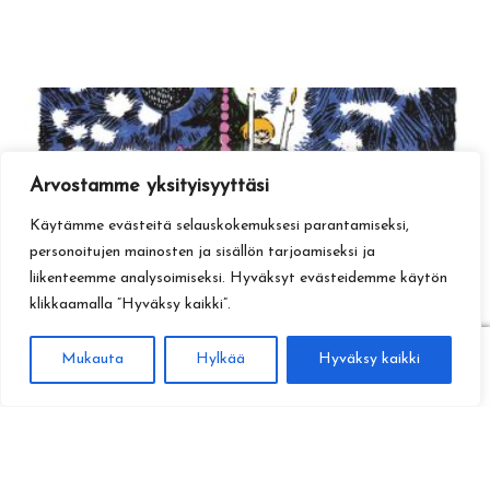
Arvostamme yksityisyyttäsi
Käytämme evästeitä selauskokemuksesi parantamiseksi,
personoitujen mainosten ja sisällön tarjoamiseksi ja
liikenteemme analysoimiseksi. Hyväksyt evästeidemme käytön
klikkaamalla ”Hyväksy kaikki”.
0
Mukauta
Hylkää
Hyväksy kaikki
Haku
Etsi: