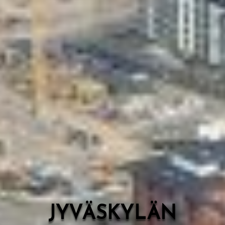
Valon Kaupunki
Lasten Lysti & LystiKylä-festivaali
Ohje
English
JYVÄSKYLÄN