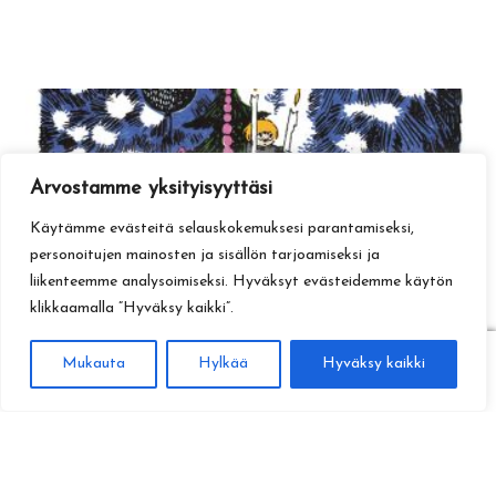
Arvostamme yksityisyyttäsi
Käytämme evästeitä selauskokemuksesi parantamiseksi,
personoitujen mainosten ja sisällön tarjoamiseksi ja
liikenteemme analysoimiseksi. Hyväksyt evästeidemme käytön
klikkaamalla ”Hyväksy kaikki”.
0
Mukauta
Hylkää
Hyväksy kaikki
Haku
Etsi: