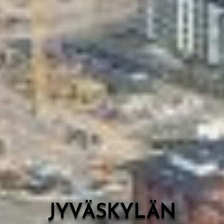
Valon Kaupunki
Lasten Lysti & LystiKylä-festivaali
Ohje
English
JYVÄSKYLÄN