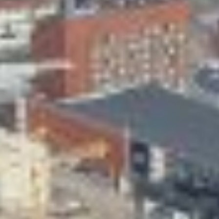
Skeittihalli
Varhaiskasvatus
Ateria- ja välipalamaksut
Mämminiemi
Taideapteekki
Kirjasto
Visit Jyvaskyla Region