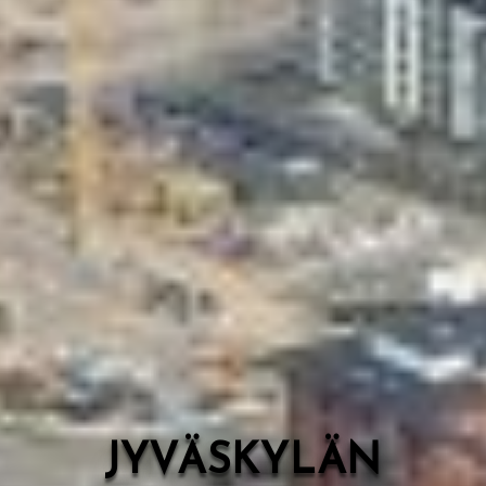
Valon Kaupunki
Lasten Lysti & LystiKylä-festivaali
Ohje
English
JYVÄSKYLÄN