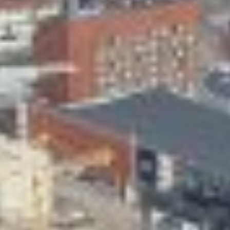
Skeittihalli
Varhaiskasvatus
Ateria- ja välipalamaksut
Mämminiemi
Taideapteekki
Kirjasto
Visit Jyvaskyla Region