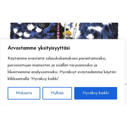
Arvostamme yksityisyyttäsi
Käytämme evästeitä selauskokemuksesi parantamiseksi,
personoitujen mainosten ja sisällön tarjoamiseksi ja
liikenteemme analysoimiseksi. Hyväksyt evästeidemme käytön
klikkaamalla ”Hyväksy kaikki”.
0
Mukauta
Hylkää
Hyväksy kaikki
Haku
Etsi: