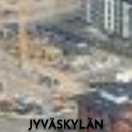
Valon Kaupunki
Lasten Lysti & LystiKylä-festivaali
Ohje
English
JYVÄSKYLÄN