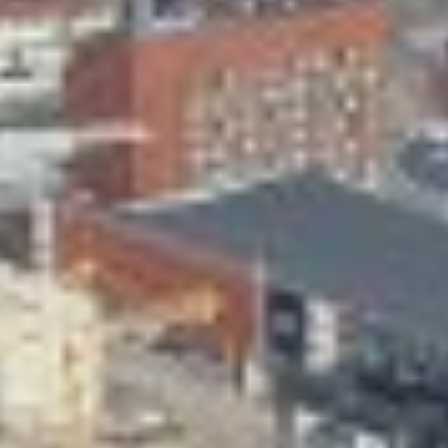
Skeittihalli
Varhaiskasvatus
Ateria- ja välipalamaksut
Mämminiemi
Taideapteekki
Kirjasto
Visit Jyvaskyla Region