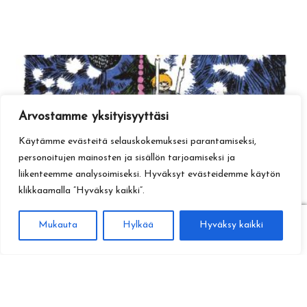
Arvostamme yksityisyyttäsi
Käytämme evästeitä selauskokemuksesi parantamiseksi,
personoitujen mainosten ja sisällön tarjoamiseksi ja
liikenteemme analysoimiseksi. Hyväksyt evästeidemme käytön
klikkaamalla ”Hyväksy kaikki”.
0
Mukauta
Hylkää
Hyväksy kaikki
Haku
Etsi: