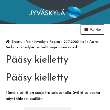
Siirry
Siirry
navigointiin
sisältöön
Valikko
Taidemuseo & Ratamo
Etusivu
Visit Jyvaskyla Region
29.7.2023 klo 14 Aalto
Andante -kävelykierros kulttuuriperinnön keskellä
Suomen käsityön museo
Pääsy kielletty
Skeittihalli
Pääsy kielletty
Varhaiskasvatus
Tämä sisältö on suojattu salasanalla. Syötä salasana
näyttääksesi sisällön.
Ateria- ja välipalamaksut