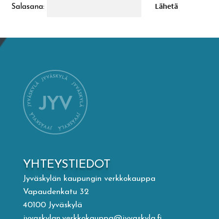
Salasana:
Mämminiemi
Taideapteekki
Kirjasto
Visit Jyvaskyla Region
Valon Kaupunki
Lasten Lysti & LystiKylä-festivaali
YHTEYSTIEDOT
Jyväskylän kaupungin verkkokauppa
Ohje
Vapaudenkatu 32
40100 Jyväskylä
jyvaskylan.verkkokauppa@jyvaskyla.fi