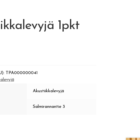
ikkalevyjä 1pkt
U):
TPA000000041
kalevyjä
Akustiikkalevyjä
Salmirannantie 3