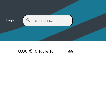
Haku
Etsi:
English
0,00
€
0 tuotetta