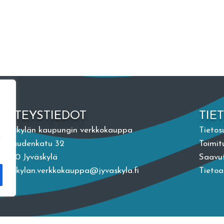
YHTEYSTIEDOT
TIE
Jyväskylän kaupungin verkkokauppa
Tietos
n
Vapaudenkatu 32
Toimit
40100 Jyväskylä
Saavut
jyvaskylan.verkkokauppa@jyvaskyla.fi
Tieto