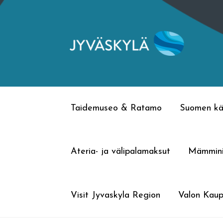
Siirry
Siirry
navigointiin
sisältöön
Taidemuseo & Ratamo
Suomen kä
Ateria- ja välipalamaksut
Mämmin
Visit Jyvaskyla Region
Valon Kaup