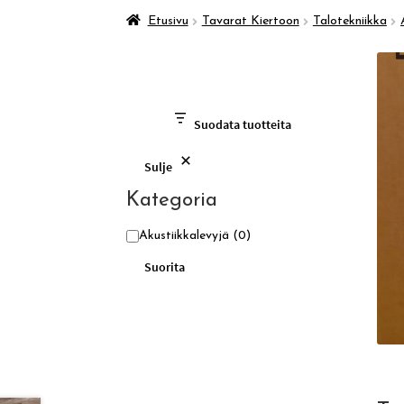
Etusivu
Tavarat Kiertoon
Talotekniikka
Suodata tuotteita
Sulje
Kategoria
Kategoria
Akustiikkalevyjä
(0)
Suorita