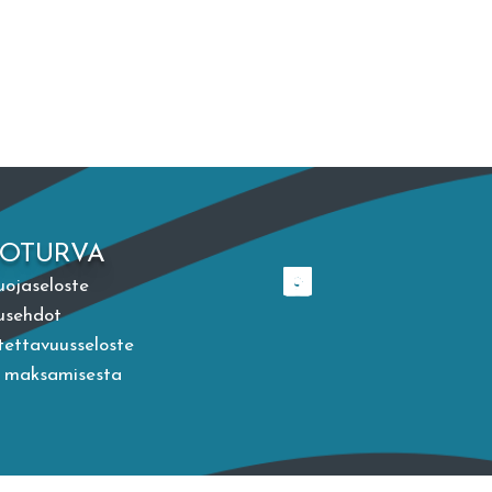
TOTURVA
uojaseloste
usehdot
ettavuusseloste
a maksamisesta