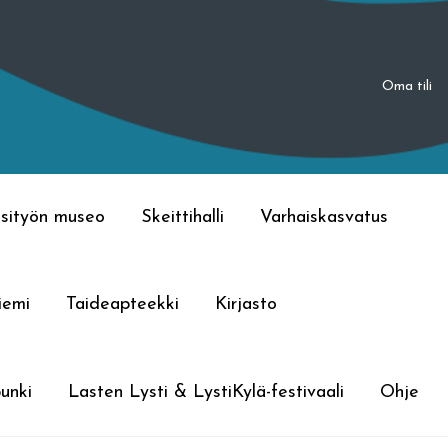
Oma tili
sityön museo
Skeittihalli
Varhaiskasvatus
iemi
Taideapteekki
Kirjasto
unki
Lasten Lysti & LystiKylä-festivaali
Ohje