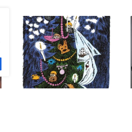
n
Kuusi pe 11.12. klo 18 Villa
Rana
12,00
€