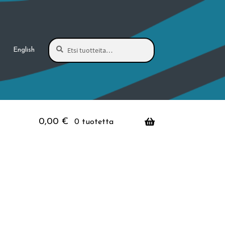
Haku
Etsi:
English
0,00
€
0 tuotetta