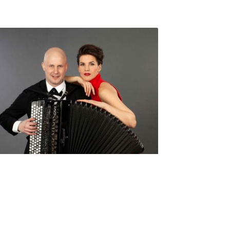
Seniorimessujen juhlaohjelma
ma 5.10. klo 17
10,00
€