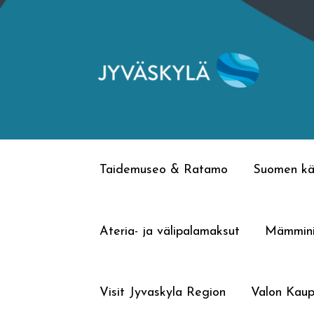
Siirry
Siirry
navigointiin
sisältöön
Taidemuseo & Ratamo
Suomen kä
Ateria- ja välipalamaksut
Mämmin
Visit Jyvaskyla Region
Valon Kaup