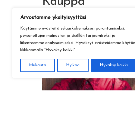
Kauppa
Arvostamme yksityisyyttäsi
Käytämme evästeitä selauskokemuksesi parantamiseksi,
personoitujen mainosten ja sisällön tarjoamiseksi ja
liikenteemme analysoimiseksi. Hyväksyt evästeidemme käytö
klikkaamalla ”Hyväksy kaikki”.
Mukauta
Hylkää
Hyväksy kaikki
Amadeus Lundberg:
Hopeinen kuu ke 28.10. klo 17
15,00
€