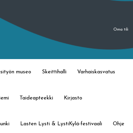
Oma tili
sityön museo
Skeittihalli
Varhaiskasvatus
iemi
Taideapteekki
Kirjasto
unki
Lasten Lysti & LystiKylä-festivaali
Ohje