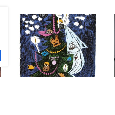
n
Kuusi pe 11.12. klo 18 Villa
Rana
12,00
€