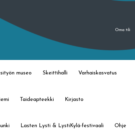
Oma tili
sityön museo
Skeittihalli
Varhaiskasvatus
iemi
Taideapteekki
Kirjasto
unki
Lasten Lysti & LystiKylä-festivaali
Ohje