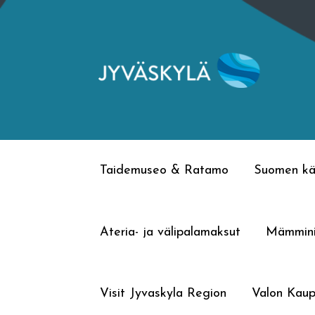
Siirry
Siirry
navigointiin
sisältöön
Taidemuseo & Ratamo
Suomen kä
Ateria- ja välipalamaksut
Mämmin
Visit Jyvaskyla Region
Valon Kaup