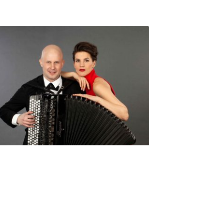
Seniorimessujen juhlaohjelma
ma 5.10. klo 17
10,00
€