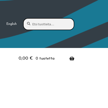
Haku
Etsi:
English
0,00
€
0 tuotetta