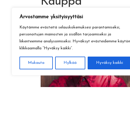
Kauppa
Arvostamme yksityisyyttäsi
Käytämme evästeitä selauskokemuksesi parantamiseksi,
personoitujen mainosten ja sisällön tarjoamiseksi ja
liikenteemme analysoimiseksi. Hyväksyt evästeidemme käytö
klikkaamalla ”Hyväksy kaikki”.
Mukauta
Hylkää
Hyväksy kaikki
Amadeus Lundberg:
Hopeinen kuu ke 28.10. klo 17
15,00
€