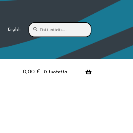
Haku
Etsi:
English
0,00
€
0 tuotetta