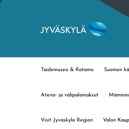
Siirry
Siirry
navigointiin
sisältöön
Taidemuseo & Ratamo
Suomen kä
Ateria- ja välipalamaksut
Mämmin
Visit Jyvaskyla Region
Valon Kaup