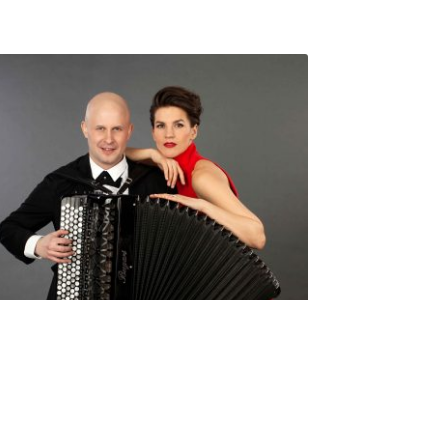
Seniorimessujen juhlaohjelma
ma 5.10. klo 17
10,00
€