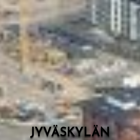
Valon Kaupunki
Lasten Lysti & LystiKylä-festivaali
Ohje
English
JYVÄSKYLÄN