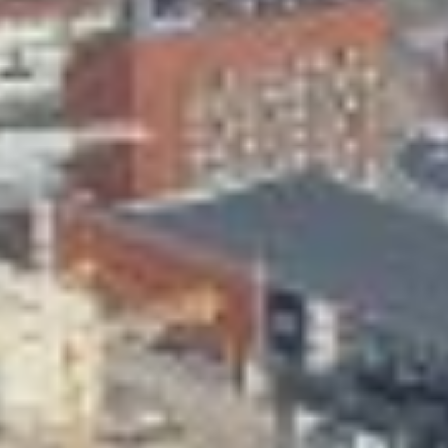
Skeittihalli
Varhaiskasvatus
Ateria- ja välipalamaksut
Mämminiemi
Taideapteekki
Kirjasto
Visit Jyvaskyla Region