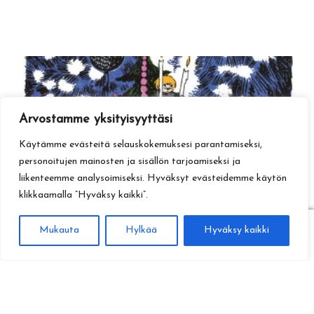
Arvostamme yksityisyyttäsi
Käytämme evästeitä selauskokemuksesi parantamiseksi,
personoitujen mainosten ja sisällön tarjoamiseksi ja
liikenteemme analysoimiseksi. Hyväksyt evästeidemme käytön
klikkaamalla ”Hyväksy kaikki”.
0
Mukauta
Hylkää
Hyväksy kaikki
Haku
Etsi: