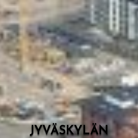
Valon Kaupunki
Lasten Lysti & LystiKylä-festivaali
Ohje
English
JYVÄSKYLÄN