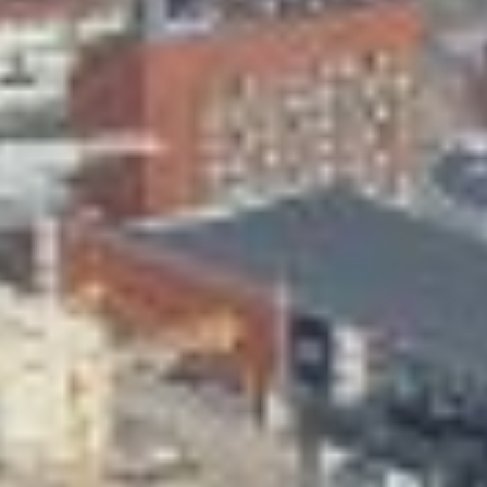
Skeittihalli
Varhaiskasvatus
Ateria- ja välipalamaksut
Mämminiemi
Taideapteekki
Kirjasto
Visit Jyvaskyla Region