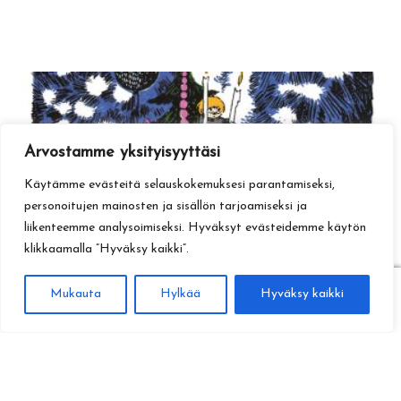
Arvostamme yksityisyyttäsi
Käytämme evästeitä selauskokemuksesi parantamiseksi,
personoitujen mainosten ja sisällön tarjoamiseksi ja
liikenteemme analysoimiseksi. Hyväksyt evästeidemme käytön
klikkaamalla ”Hyväksy kaikki”.
0
Mukauta
Hylkää
Hyväksy kaikki
Haku
Etsi: