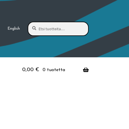
Haku
Etsi:
English
0,00
€
0 tuotetta