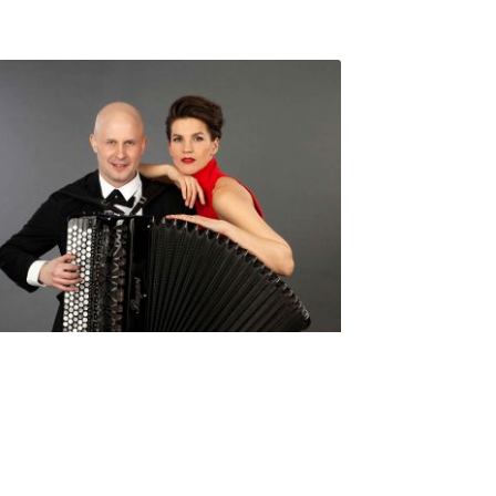
Seniorimessujen juhlaohjelma
ma 5.10. klo 17
10,00
€