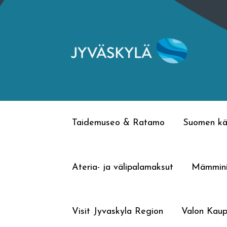
Siirry
Siirry
navigointiin
sisältöön
Taidemuseo & Ratamo
Suomen kä
Ateria- ja välipalamaksut
Mämmin
Visit Jyvaskyla Region
Valon Kaup