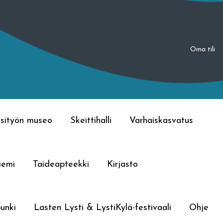
Oma tili
sityön museo
Skeittihalli
Varhaiskasvatus
iemi
Taideapteekki
Kirjasto
unki
Lasten Lysti & LystiKylä-festivaali
Ohje