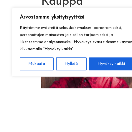
Kauppa
Arvostamme yksityisyyttäsi
Käytämme evästeitä selauskokemuksesi parantamiseksi,
personoitujen mainosten ja sisällön tarjoamiseksi ja
liikenteemme analysoimiseksi. Hyväksyt evästeidemme käytö
klikkaamalla ”Hyväksy kaikki”.
Mukauta
Hylkää
Hyväksy kaikki
Amadeus Lundberg:
Hopeinen kuu ke 28.10. klo 17
15,00
€