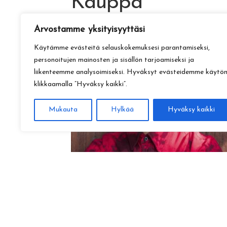
Kauppa
Arvostamme yksityisyyttäsi
Käytämme evästeitä selauskokemuksesi parantamiseksi,
personoitujen mainosten ja sisällön tarjoamiseksi ja
liikenteemme analysoimiseksi. Hyväksyt evästeidemme käytö
klikkaamalla ”Hyväksy kaikki”.
Mukauta
Hylkää
Hyväksy kaikki
Amadeus Lundberg:
Hopeinen kuu ke 28.10. klo 17
15,00
€