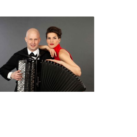
Seniorimessujen juhlaohjelma
ma 5.10. klo 17
10,00
€