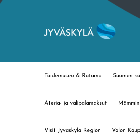
Siirry
Siirry
navigointiin
sisältöön
Taidemuseo & Ratamo
Suomen kä
Ateria- ja välipalamaksut
Mämmin
Visit Jyvaskyla Region
Valon Kaup