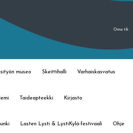
Oma tili
sityön museo
Skeittihalli
Varhaiskasvatus
iemi
Taideapteekki
Kirjasto
unki
Lasten Lysti & LystiKylä-festivaali
Ohje