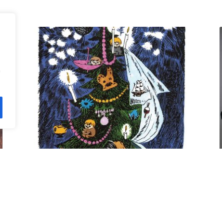
n
Kuusi pe 11.12. klo 18 Villa
Rana
12,00
€