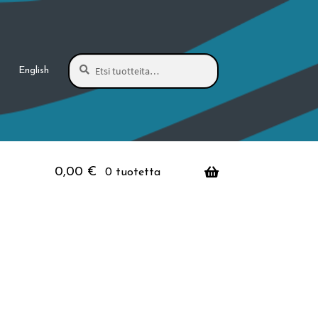
Haku
Etsi:
English
0,00
€
0 tuotetta