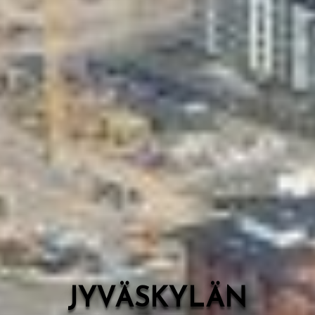
Valon Kaupunki
Lasten Lysti & LystiKylä-festivaali
Ohje
English
JYVÄSKYLÄN