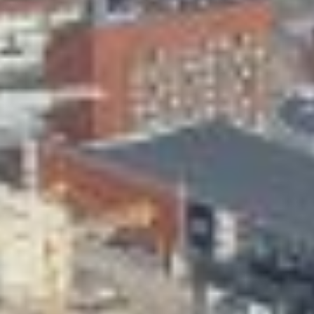
Skeittihalli
Varhaiskasvatus
Ateria- ja välipalamaksut
Mämminiemi
Taideapteekki
Kirjasto
Visit Jyvaskyla Region