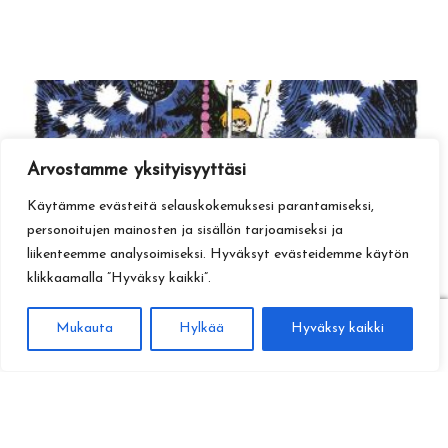
Arvostamme yksityisyyttäsi
Käytämme evästeitä selauskokemuksesi parantamiseksi,
personoitujen mainosten ja sisällön tarjoamiseksi ja
liikenteemme analysoimiseksi. Hyväksyt evästeidemme käytön
klikkaamalla ”Hyväksy kaikki”.
0
Mukauta
Hylkää
Hyväksy kaikki
Haku
Etsi: