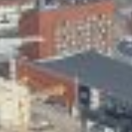
Skeittihalli
Varhaiskasvatus
Ateria- ja välipalamaksut
Mämminiemi
Taideapteekki
Kirjasto
Visit Jyvaskyla Region