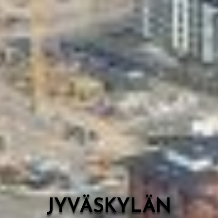
Valon Kaupunki
Lasten Lysti & LystiKylä-festivaali
Ohje
English
JYVÄSKYLÄN