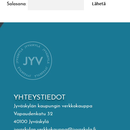
Salasana:
Mämminiemi
Taideapteekki
Kirjasto
Visit Jyvaskyla Region
Valon Kaupunki
Lasten Lysti & LystiKylä-festivaali
YHTEYSTIEDOT
Jyväskylän kaupungin verkkokauppa
Ohje
Vapaudenkatu 32
40100 Jyväskylä
jyvaskylan.verkkokauppa@jyvaskyla.fi