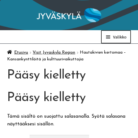
Siirry
Siirry
navigointiin
sisältöön
Valikko
Taidemuseo & Ratamo
Etusivu
Visit Jyvaskyla Region
Hautakivien kertomaa –
Kansankynttilöitä ja kulttuurivaikuttajia
Suomen käsityön museo
Pääsy kielletty
Skeittihalli
Pääsy kielletty
Varhaiskasvatus
Tämä sisältö on suojattu salasanalla. Syötä salasana
näyttääksesi sisällön.
Ateria- ja välipalamaksut