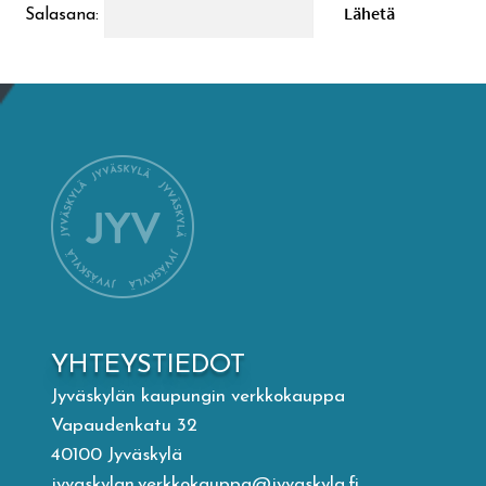
Salasana:
Mämminiemi
Taideapteekki
Kirjasto
Visit Jyvaskyla Region
Valon Kaupunki
Lasten Lysti & LystiKylä-festivaali
YHTEYSTIEDOT
Jyväskylän kaupungin verkkokauppa
Ohje
Vapaudenkatu 32
40100 Jyväskylä
jyvaskylan.verkkokauppa@jyvaskyla.fi