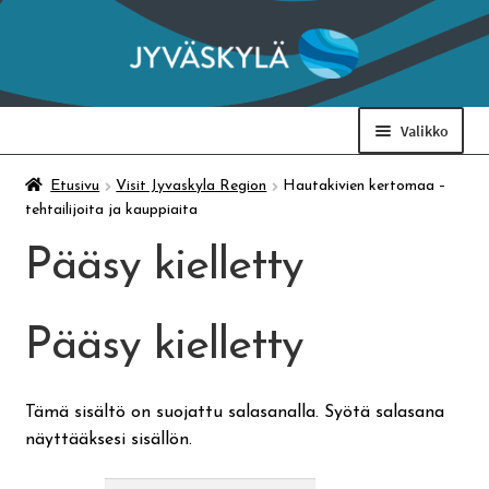
Siirry
Siirry
navigointiin
sisältöön
Valikko
Taidemuseo & Ratamo
Etusivu
Visit Jyvaskyla Region
Hautakivien kertomaa –
tehtailijoita ja kauppiaita
Suomen käsityön museo
Pääsy kielletty
Skeittihalli
Pääsy kielletty
Varhaiskasvatus
Tämä sisältö on suojattu salasanalla. Syötä salasana
näyttääksesi sisällön.
Ateria- ja välipalamaksut