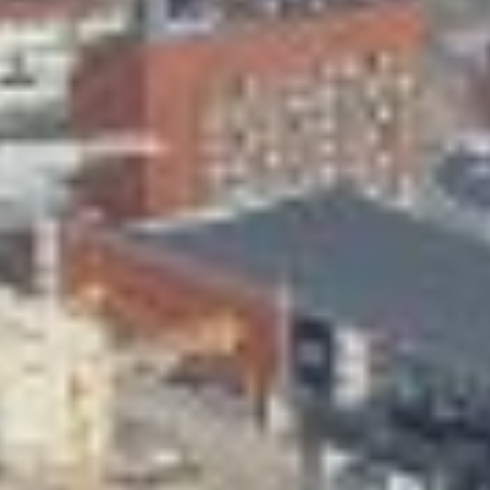
Skeittihalli
Varhaiskasvatus
Ateria- ja välipalamaksut
Mämminiemi
Taideapteekki
Kirjasto
Visit Jyvaskyla Region