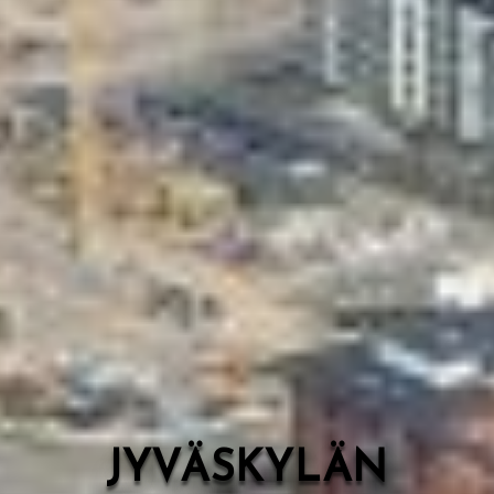
Valon Kaupunki
Lasten Lysti & LystiKylä-festivaali
Ohje
English
JYVÄSKYLÄN