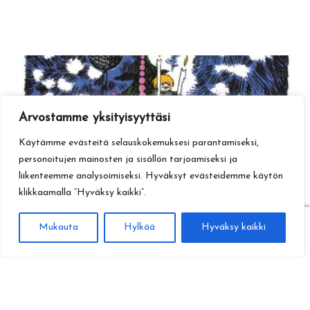
Arvostamme yksityisyyttäsi
Käytämme evästeitä selauskokemuksesi parantamiseksi,
personoitujen mainosten ja sisällön tarjoamiseksi ja
liikenteemme analysoimiseksi. Hyväksyt evästeidemme käytön
klikkaamalla ”Hyväksy kaikki”.
0
Mukauta
Hylkää
Hyväksy kaikki
Haku
Etsi: