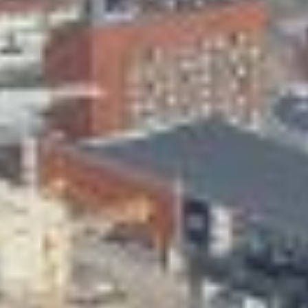
Skeittihalli
Varhaiskasvatus
Ateria- ja välipalamaksut
Mämminiemi
Taideapteekki
Kirjasto
Visit Jyvaskyla Region