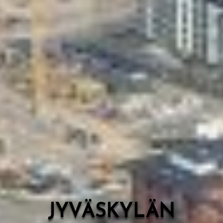
Valon Kaupunki
Lasten Lysti & LystiKylä-festivaali
Ohje
English
JYVÄSKYLÄN