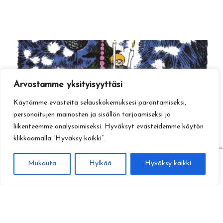
Arvostamme yksityisyyttäsi
Käytämme evästeitä selauskokemuksesi parantamiseksi,
personoitujen mainosten ja sisällön tarjoamiseksi ja
liikenteemme analysoimiseksi. Hyväksyt evästeidemme käytön
klikkaamalla ”Hyväksy kaikki”.
0
Mukauta
Hylkää
Hyväksy kaikki
Haku
Etsi: