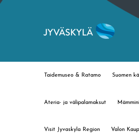
Siirry
Siirry
navigointiin
sisältöön
Taidemuseo & Ratamo
Suomen kä
Ateria- ja välipalamaksut
Mämmin
Visit Jyvaskyla Region
Valon Kaup