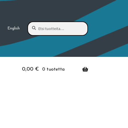
Haku
Etsi:
English
0,00
€
0 tuotetta