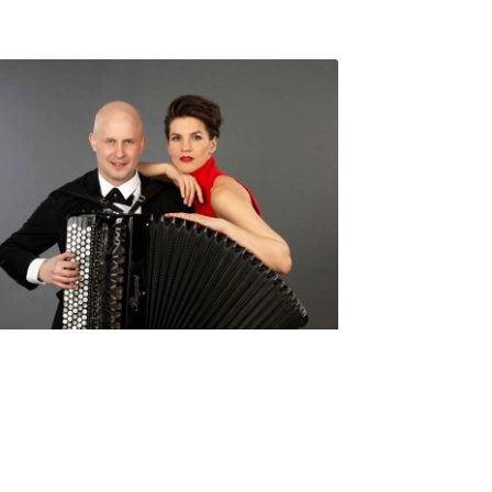
Seniorimessujen juhlaohjelma
ma 5.10. klo 17
10,00
€