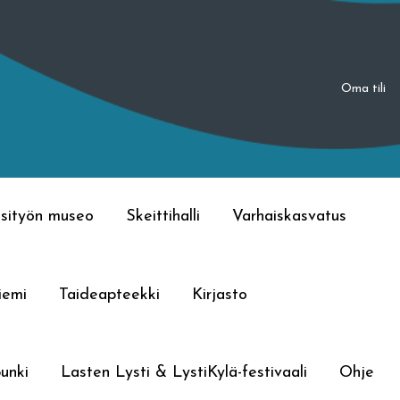
Oma tili
sityön museo
Skeittihalli
Varhaiskasvatus
iemi
Taideapteekki
Kirjasto
unki
Lasten Lysti & LystiKylä-festivaali
Ohje