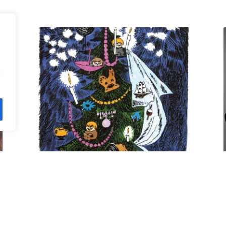
n
Kuusi pe 11.12. klo 18 Villa
Rana
12,00
€