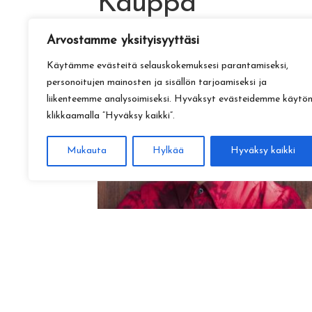
Kauppa
Arvostamme yksityisyyttäsi
Käytämme evästeitä selauskokemuksesi parantamiseksi,
personoitujen mainosten ja sisällön tarjoamiseksi ja
liikenteemme analysoimiseksi. Hyväksyt evästeidemme käytö
klikkaamalla ”Hyväksy kaikki”.
Mukauta
Hylkää
Hyväksy kaikki
Amadeus Lundberg:
Hopeinen kuu ke 28.10. klo 17
15,00
€