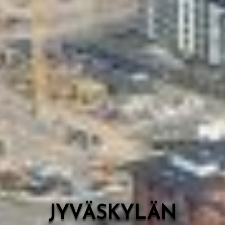
Valon Kaupunki
Lasten Lysti & LystiKylä-festivaali
Ohje
English
JYVÄSKYLÄN