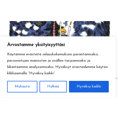
Arvostamme yksityisyyttäsi
Käytämme evästeitä selauskokemuksesi parantamiseksi,
personoitujen mainosten ja sisällön tarjoamiseksi ja
liikenteemme analysoimiseksi. Hyväksyt evästeidemme käytön
klikkaamalla ”Hyväksy kaikki”.
0
Mukauta
Hylkää
Hyväksy kaikki
Haku
Etsi: