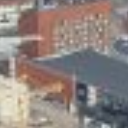
Skeittihalli
Varhaiskasvatus
Ateria- ja välipalamaksut
Mämminiemi
Taideapteekki
Kirjasto
Visit Jyvaskyla Region