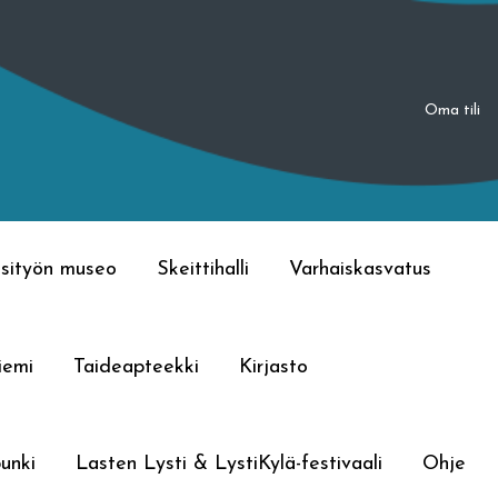
Oma tili
sityön museo
Skeittihalli
Varhaiskasvatus
iemi
Taideapteekki
Kirjasto
unki
Lasten Lysti & LystiKylä-festivaali
Ohje