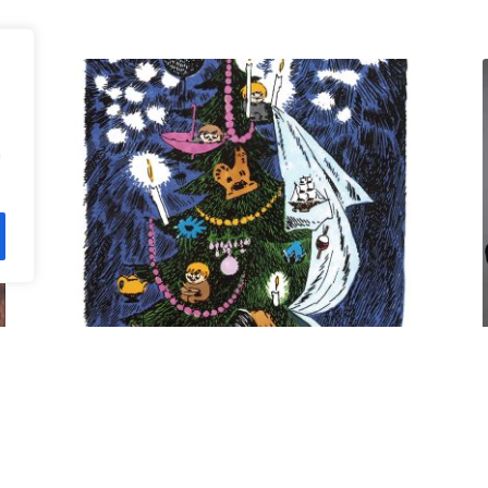
n
Kuusi pe 11.12. klo 18 Villa
Rana
12,00
€