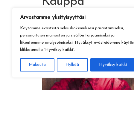
Kauppa
Arvostamme yksityisyyttäsi
Käytämme evästeitä selauskokemuksesi parantamiseksi,
personoitujen mainosten ja sisällön tarjoamiseksi ja
liikenteemme analysoimiseksi. Hyväksyt evästeidemme käytö
klikkaamalla ”Hyväksy kaikki”.
Mukauta
Hylkää
Hyväksy kaikki
Amadeus Lundberg:
Hopeinen kuu ke 28.10. klo 17
15,00
€