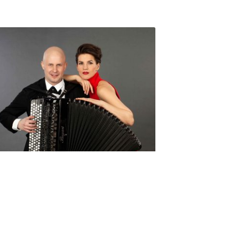
Seniorimessujen juhlaohjelma
ma 5.10. klo 17
10,00
€