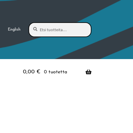
Haku
Etsi:
English
0,00
€
0 tuotetta