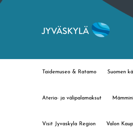
Siirry
Siirry
navigointiin
sisältöön
Taidemuseo & Ratamo
Suomen kä
Ateria- ja välipalamaksut
Mämmin
Visit Jyvaskyla Region
Valon Kaup