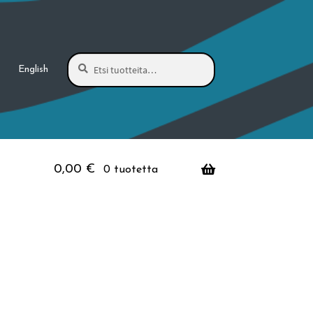
Haku
Etsi:
English
0,00
€
0 tuotetta