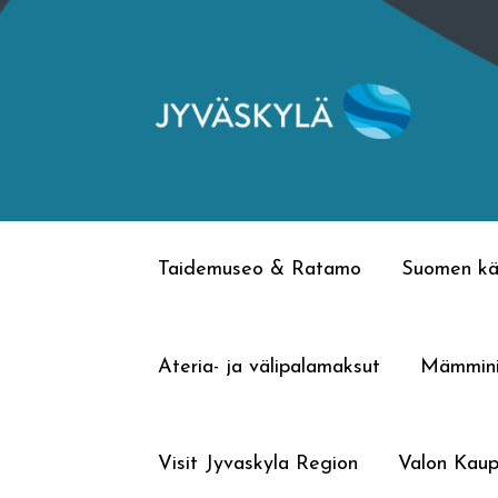
Siirry
Siirry
navigointiin
sisältöön
Taidemuseo & Ratamo
Suomen kä
Ateria- ja välipalamaksut
Mämmin
Visit Jyvaskyla Region
Valon Kaup