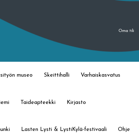
Oma tili
sityön museo
Skeittihalli
Varhaiskasvatus
iemi
Taideapteekki
Kirjasto
unki
Lasten Lysti & LystiKylä-festivaali
Ohje