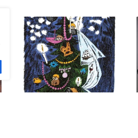
n
Kuusi pe 11.12. klo 18 Villa
Rana
12,00
€