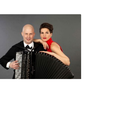
Seniorimessujen juhlaohjelma
ma 5.10. klo 17
10,00
€