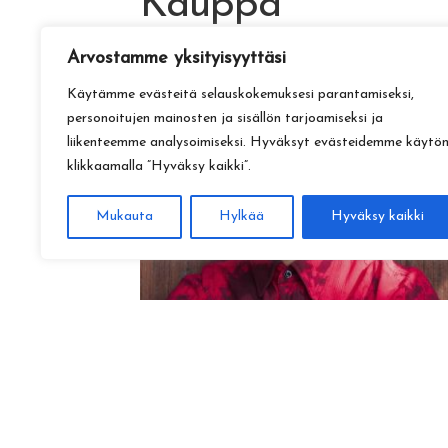
Kauppa
Arvostamme yksityisyyttäsi
Käytämme evästeitä selauskokemuksesi parantamiseksi,
personoitujen mainosten ja sisällön tarjoamiseksi ja
liikenteemme analysoimiseksi. Hyväksyt evästeidemme käytö
klikkaamalla ”Hyväksy kaikki”.
Mukauta
Hylkää
Hyväksy kaikki
Amadeus Lundberg:
Hopeinen kuu ke 28.10. klo 17
15,00
€