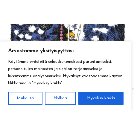
Arvostamme yksityisyyttäsi
Käytämme evästeitä selauskokemuksesi parantamiseksi,
personoitujen mainosten ja sisällön tarjoamiseksi ja
liikenteemme analysoimiseksi. Hyväksyt evästeidemme käytön
klikkaamalla ”Hyväksy kaikki”.
0
Mukauta
Hylkää
Hyväksy kaikki
Haku
Etsi: