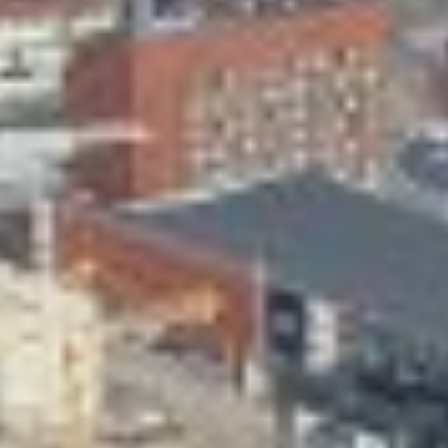
Skeittihalli
Varhaiskasvatus
Ateria- ja välipalamaksut
Mämminiemi
Taideapteekki
Kirjasto
Visit Jyvaskyla Region