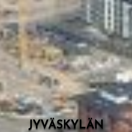
Valon Kaupunki
Lasten Lysti & LystiKylä-festivaali
Ohje
English
JYVÄSKYLÄN