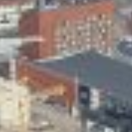
Skeittihalli
Varhaiskasvatus
Ateria- ja välipalamaksut
Mämminiemi
Taideapteekki
Kirjasto
Visit Jyvaskyla Region