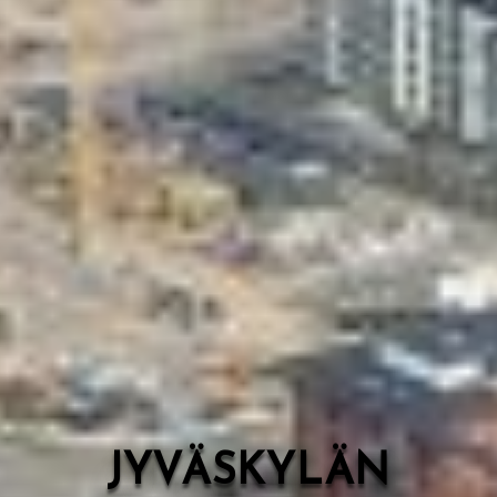
Valon Kaupunki
Lasten Lysti & LystiKylä-festivaali
Ohje
English
JYVÄSKYLÄN