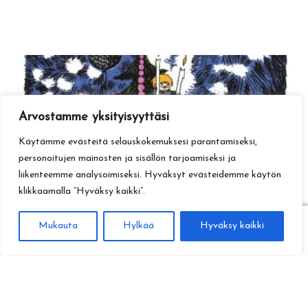
Arvostamme yksityisyyttäsi
Käytämme evästeitä selauskokemuksesi parantamiseksi,
personoitujen mainosten ja sisällön tarjoamiseksi ja
liikenteemme analysoimiseksi. Hyväksyt evästeidemme käytön
klikkaamalla ”Hyväksy kaikki”.
0
Mukauta
Hylkää
Hyväksy kaikki
Haku
Etsi: