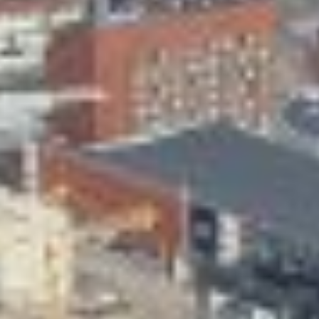
Skeittihalli
Varhaiskasvatus
Ateria- ja välipalamaksut
Mämminiemi
Taideapteekki
Kirjasto
Visit Jyvaskyla Region