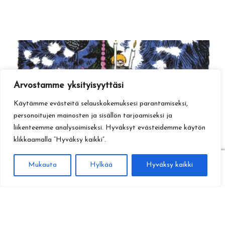
Arvostamme yksityisyyttäsi
Käytämme evästeitä selauskokemuksesi parantamiseksi,
personoitujen mainosten ja sisällön tarjoamiseksi ja
liikenteemme analysoimiseksi. Hyväksyt evästeidemme käytön
klikkaamalla ”Hyväksy kaikki”.
0
Mukauta
Hylkää
Hyväksy kaikki
Haku
Etsi: