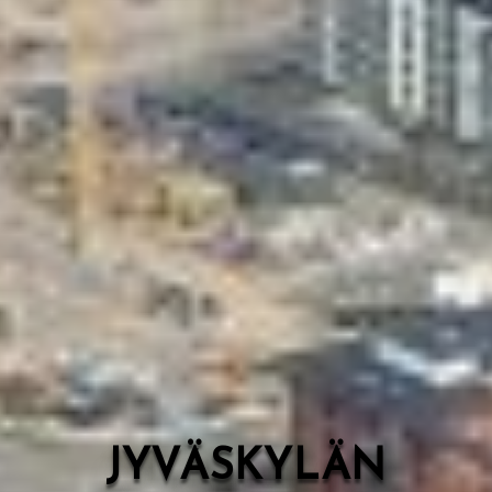
Valon Kaupunki
Lasten Lysti & LystiKylä-festivaali
Ohje
English
JYVÄSKYLÄN