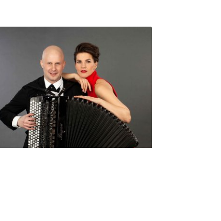
Seniorimessujen juhlaohjelma
ma 5.10. klo 17
10,00
€