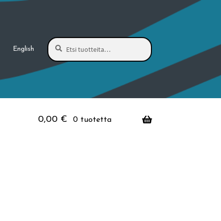
Haku
Etsi:
English
0,00
€
0 tuotetta