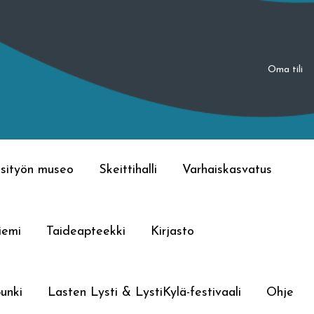
Oma tili
sityön museo
Skeittihalli
Varhaiskasvatus
iemi
Taideapteekki
Kirjasto
unki
Lasten Lysti & LystiKylä-festivaali
Ohje