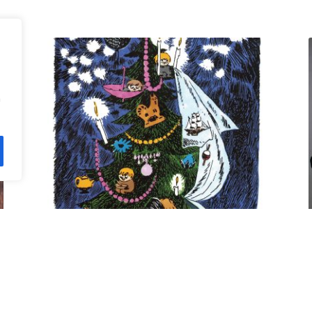
n
Kuusi pe 11.12. klo 18 Villa
Rana
12,00
€