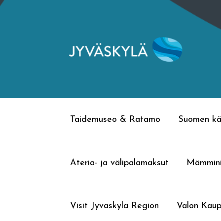
Siirry
Siirry
navigointiin
sisältöön
Taidemuseo & Ratamo
Suomen kä
Ateria- ja välipalamaksut
Mämmin
Visit Jyvaskyla Region
Valon Kaup