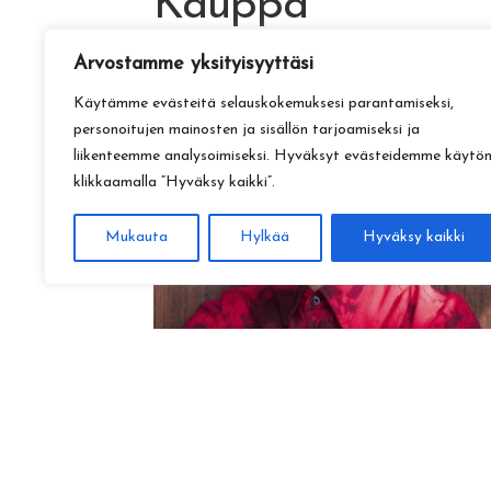
Kauppa
Arvostamme yksityisyyttäsi
Käytämme evästeitä selauskokemuksesi parantamiseksi,
personoitujen mainosten ja sisällön tarjoamiseksi ja
liikenteemme analysoimiseksi. Hyväksyt evästeidemme käytö
klikkaamalla ”Hyväksy kaikki”.
Mukauta
Hylkää
Hyväksy kaikki
Amadeus Lundberg:
Hopeinen kuu ke 28.10. klo 17
15,00
€