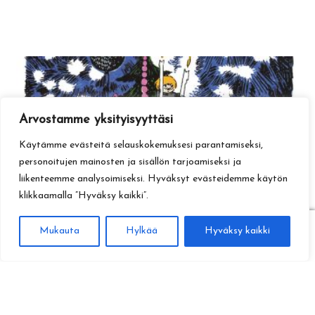
Arvostamme yksityisyyttäsi
Käytämme evästeitä selauskokemuksesi parantamiseksi,
personoitujen mainosten ja sisällön tarjoamiseksi ja
liikenteemme analysoimiseksi. Hyväksyt evästeidemme käytön
klikkaamalla ”Hyväksy kaikki”.
0
Mukauta
Hylkää
Hyväksy kaikki
Haku
Etsi: