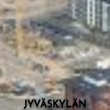
Valon Kaupunki
Lasten Lysti & LystiKylä-festivaali
Ohje
English
JYVÄSKYLÄN