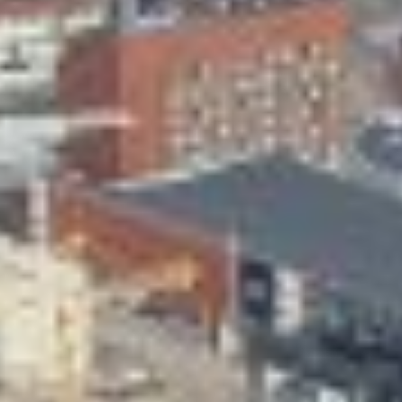
Skeittihalli
Varhaiskasvatus
Ateria- ja välipalamaksut
Mämminiemi
Taideapteekki
Kirjasto
Visit Jyvaskyla Region