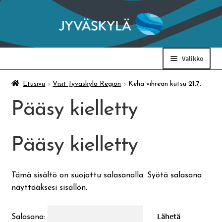
Siirry
Siirry
navigointiin
sisältöön
Valikko
Taidemuseo & Ratamo
Etusivu
Visit Jyvaskyla Region
Kehä vihreän kutsu 21.7.
Pääsy kielletty
Suomen käsityön museo
Pääsy kielletty
Skeittihalli
Varhaiskasvatus
Tämä sisältö on suojattu salasanalla. Syötä salasana
näyttääksesi sisällön.
Ateria- ja välipalamaksut
Salasana: