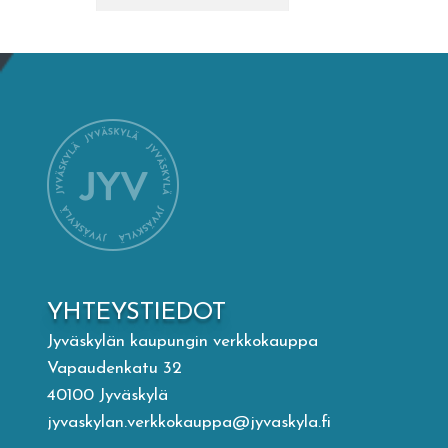
Mämminiemi
Taideapteekki
Kirjasto
Visit Jyvaskyla Region
Valon Kaupunki
YHTEYSTIEDOT
Lasten Lysti & LystiKylä-festivaali
Jyväskylän kaupungin verkkokauppa
Vapaudenkatu 32
Ohje
40100 Jyväskylä
jyvaskylan.verkkokauppa@jyvaskyla.fi
English