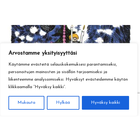
Arvostamme yksityisyyttäsi
Käytämme evästeitä selauskokemuksesi parantamiseksi,
personoitujen mainosten ja sisällön tarjoamiseksi ja
liikenteemme analysoimiseksi. Hyväksyt evästeidemme käytön
klikkaamalla ”Hyväksy kaikki”.
0
Mukauta
Hylkää
Hyväksy kaikki
Haku
Etsi: