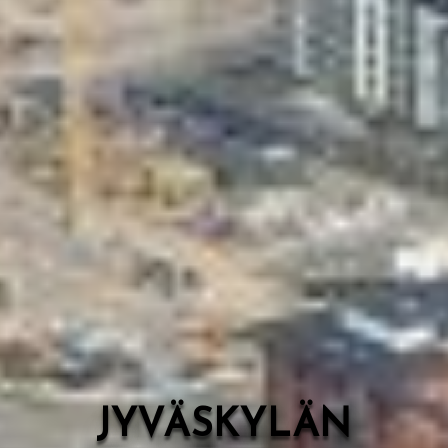
Valon Kaupunki
Lasten Lysti & LystiKylä-festivaali
Ohje
English
JYVÄSKYLÄN