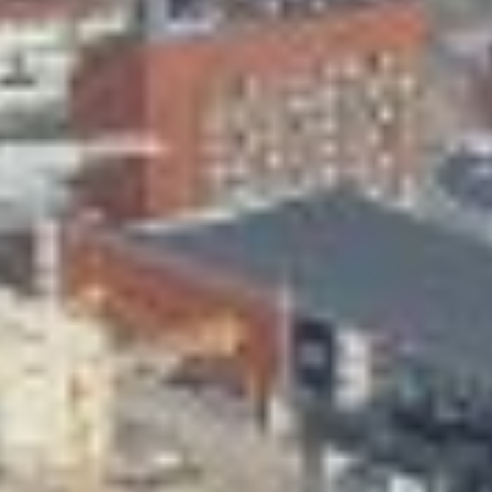
Skeittihalli
Varhaiskasvatus
Ateria- ja välipalamaksut
Mämminiemi
Taideapteekki
Kirjasto
Visit Jyvaskyla Region