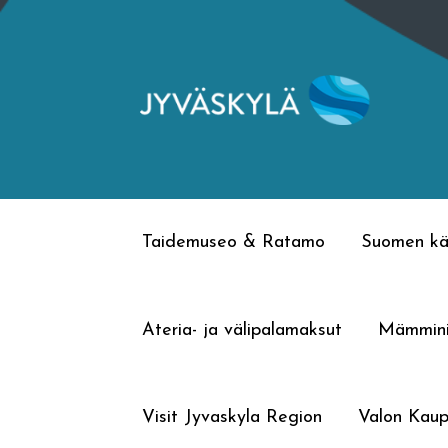
Siirry
Siirry
navigointiin
sisältöön
Taidemuseo & Ratamo
Suomen kä
Ateria- ja välipalamaksut
Mämmin
Visit Jyvaskyla Region
Valon Kaup