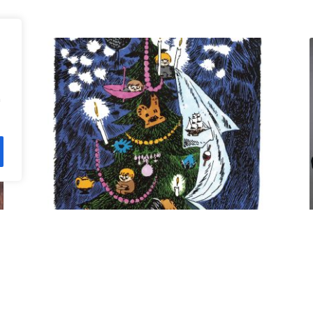
n
Kuusi pe 11.12. klo 18 Villa
Rana
12,00
€