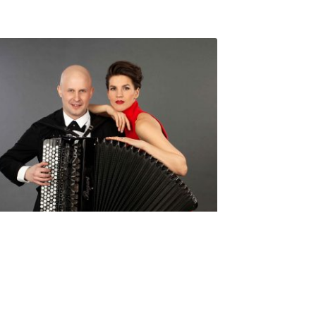
Seniorimessujen juhlaohjelma
ma 5.10. klo 17
10,00
€