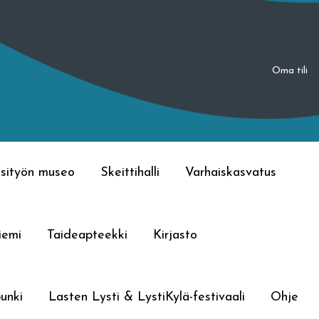
Oma tili
sityön museo
Skeittihalli
Varhaiskasvatus
iemi
Taideapteekki
Kirjasto
unki
Lasten Lysti & LystiKylä-festivaali
Ohje