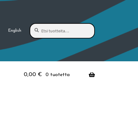
Haku
Etsi:
English
0,00
€
0 tuotetta