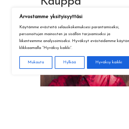
Kauppa
Arvostamme yksityisyyttäsi
Käytämme evästeitä selauskokemuksesi parantamiseksi,
personoitujen mainosten ja sisällön tarjoamiseksi ja
liikenteemme analysoimiseksi. Hyväksyt evästeidemme käytö
klikkaamalla ”Hyväksy kaikki”.
Mukauta
Hylkää
Hyväksy kaikki
Amadeus Lundberg:
Hopeinen kuu ke 28.10. klo 17
15,00
€